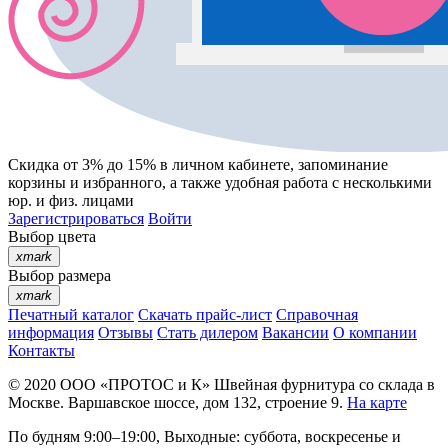
Скидка от 3% до 15%
в личном кабинете, запоминание
корзины
и
избранного
, а также удобная работа с несколькими
юр. и физ. лицами
Зарегистрироваться
Войти
Выбор цвета
xmark
Выбор размера
xmark
Печатный каталог
Скачать прайс-лист
Справочная
информация
Отзывы
Стать дилером
Вакансии
О компании
Контакты
© 2020
ООО «ПРОТОС и К»
Швейная фурнитура со склада в
Москве.
Варшавское шоссе, дом 132, строение 9.
На карте
По будням 9:00–19:00, Выходные: суббота, воскресенье и