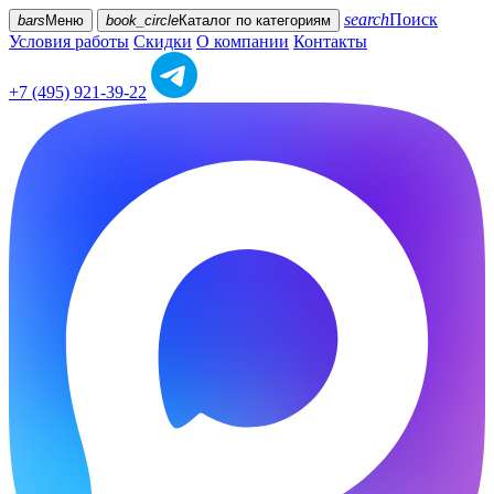
search
Поиск
bars
Меню
book_circle
Каталог
по категориям
Условия работы
Скидки
О компании
Контакты
+7 (495) 921-39-22