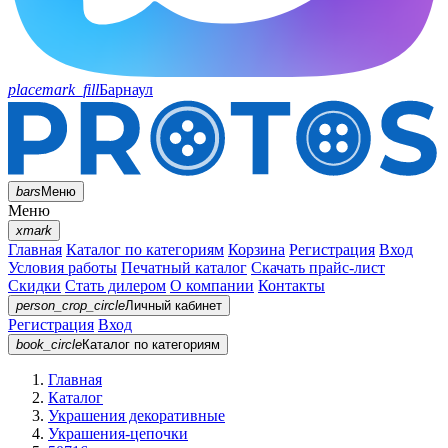
placemark_fill
Барнаул
bars
Меню
Меню
xmark
Главная
Каталог по категориям
Корзина
Регистрация
Вход
Условия работы
Печатный каталог
Скачать прайс-лист
Скидки
Стать дилером
О компании
Контакты
person_crop_circle
Личный кабинет
Регистрация
Вход
book_circle
Каталог
по категориям
Главная
Каталог
Украшения декоративные
Украшения-цепочки