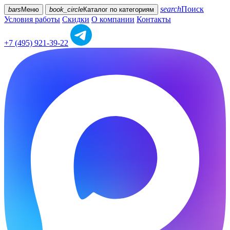
search
Поиск
bars
Меню
book_circle
Каталог
по категориям
Условия работы
Скидки
О компании
Контакты
+7 (495) 921-39-22