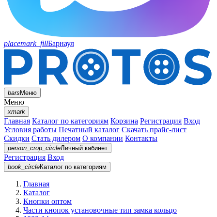
placemark_fill
Барнаул
bars
Меню
Меню
xmark
Главная
Каталог по категориям
Корзина
Регистрация
Вход
Условия работы
Печатный каталог
Скачать прайс-лист
Скидки
Стать дилером
О компании
Контакты
person_crop_circle
Личный кабинет
Регистрация
Вход
book_circle
Каталог
по категориям
Главная
Каталог
Кнопки оптом
Части кнопок установочные тип замка кольцо