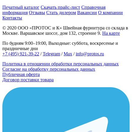
Печатный каталог
Скачать прайс-лист
Справочная
информация
Отзывы
Стать дилером
Вакансии
О компании
Контакты
© 2020
ООО «ПРОТОС и К»
Швейная фурнитура со склада в
Москве.
Варшавское шоссе, дом 132, строение 9.
На карте
По будням 9:00–19:00, Выходные: суббота, воскресенье и
праздничные дни
+7 (495) 921-39-22
/
Telegram
/
Max
/
info@protos.ru
Политика в отношении обработки персональных данных
Согласие на обработку персональных данных
Публичная оферта
Договор поставки товара