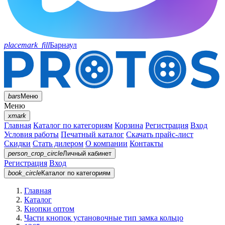
placemark_fill
Барнаул
bars
Меню
Меню
xmark
Главная
Каталог по категориям
Корзина
Регистрация
Вход
Условия работы
Печатный каталог
Скачать прайс-лист
Скидки
Стать дилером
О компании
Контакты
person_crop_circle
Личный кабинет
Регистрация
Вход
book_circle
Каталог
по категориям
Главная
Каталог
Кнопки оптом
Части кнопок установочные тип замка кольцо