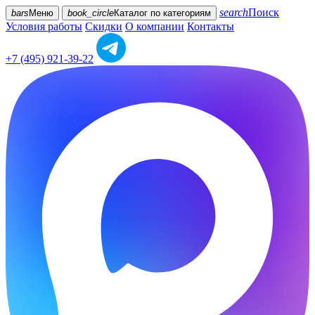
search
Поиск
bars
Меню
book_circle
Каталог
по категориям
Условия работы
Скидки
О компании
Контакты
+7 (495) 921-39-22