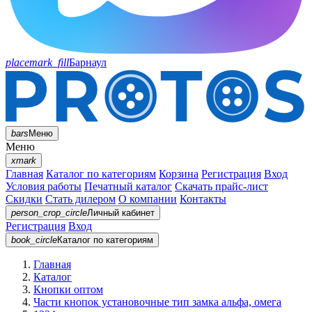
placemark_fill
Барнаул
bars
Меню
Меню
xmark
Главная
Каталог по категориям
Корзина
Регистрация
Вход
Условия работы
Печатный каталог
Скачать прайс-лист
Скидки
Стать дилером
О компании
Контакты
person_crop_circle
Личный кабинет
Регистрация
Вход
book_circle
Каталог
по категориям
Главная
Каталог
Кнопки оптом
Части кнопок установочные тип замка альфа, омега