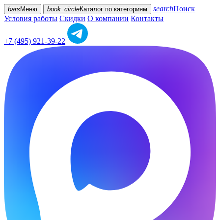
search
Поиск
bars
Меню
book_circle
Каталог
по категориям
Условия работы
Скидки
О компании
Контакты
+7 (495) 921-39-22