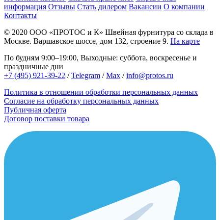
информация
Отзывы
Стать дилером
Вакансии
О компании
Контакты
© 2020
ООО «ПРОТОС и К»
Швейная фурнитура со склада в
Москве.
Варшавское шоссе, дом 132, строение 9.
На карте
По будням 9:00–19:00, Выходные: суббота, воскресенье и
праздничные дни
+7 (495) 921-39-22
/
Telegram
/
Max
/
info@protos.ru
Политика в отношении обработки персональных данных
Согласие на обработку персональных данных
Публичная оферта
Договор поставки товара