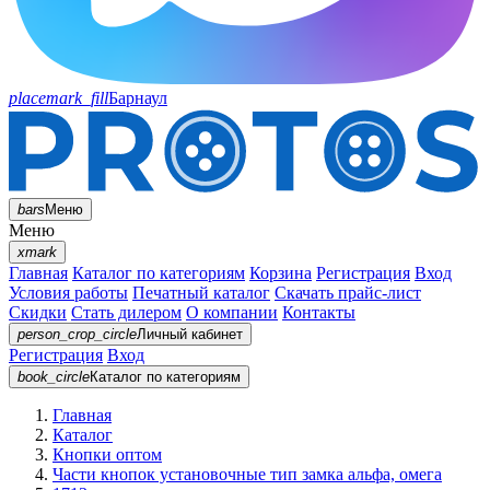
placemark_fill
Барнаул
bars
Меню
Меню
xmark
Главная
Каталог по категориям
Корзина
Регистрация
Вход
Условия работы
Печатный каталог
Скачать прайс-лист
Скидки
Стать дилером
О компании
Контакты
person_crop_circle
Личный кабинет
Регистрация
Вход
book_circle
Каталог
по категориям
Главная
Каталог
Кнопки оптом
Части кнопок установочные тип замка альфа, омега