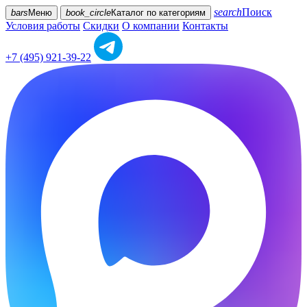
search
Поиск
bars
Меню
book_circle
Каталог
по категориям
Условия работы
Скидки
О компании
Контакты
+7 (495) 921-39-22