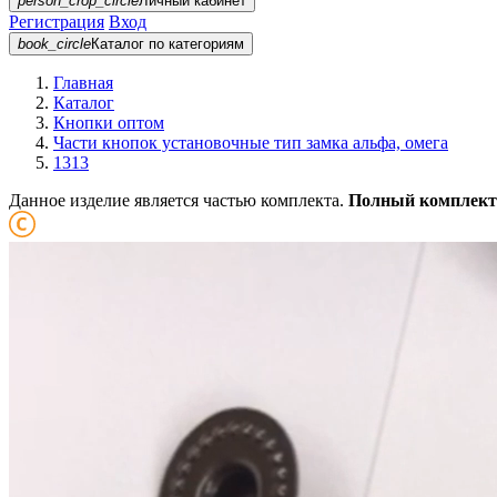
person_crop_circle
Личный кабинет
Регистрация
Вход
book_circle
Каталог
по категориям
Главная
Каталог
Кнопки оптом
Части кнопок установочные тип замка альфа, омега
1313
Данное изделие является частью комплекта.
Полный комплект