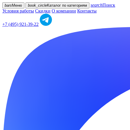
search
Поиск
bars
Меню
book_circle
Каталог
по категориям
Условия работы
Скидки
О компании
Контакты
+7 (495) 921-39-22