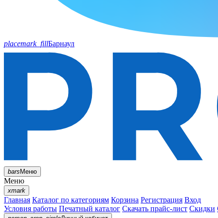
placemark_fill
Барнаул
bars
Меню
Меню
xmark
Главная
Каталог по категориям
Корзина
Регистрация
Вход
Условия работы
Печатный каталог
Скачать прайс-лист
Скидки