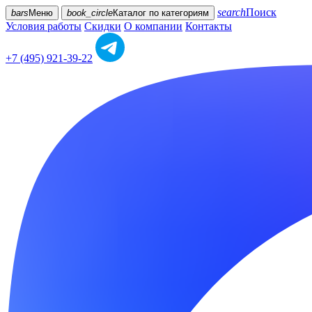
search
Поиск
bars
Меню
book_circle
Каталог
по категориям
Условия работы
Скидки
О компании
Контакты
+7 (495) 921-39-22