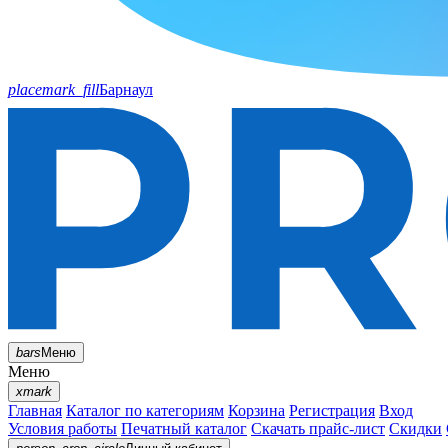
placemark_fill
Барнаул
bars
Меню
Меню
xmark
Главная
Каталог по категориям
Корзина
Регистрация
Вход
Условия работы
Печатный каталог
Скачать прайс-лист
Скидки