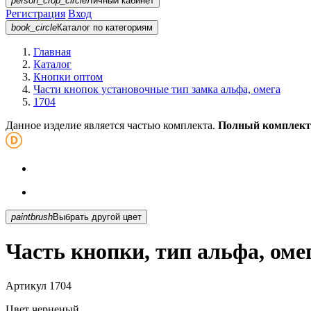
person_crop_circle
Личный кабинет
Регистрация
Вход
book_circle
Каталог
по категориям
Главная
Каталог
Кнопки оптом
Части кнопок установочные тип замка альфа, омега
1704
Данное изделие является частью комплекта.
Полный комплект
paintbrush
Выбрать другой цвет
Часть кнопки, тип альфа, оме
Артикул
1704
Цвет
черненый