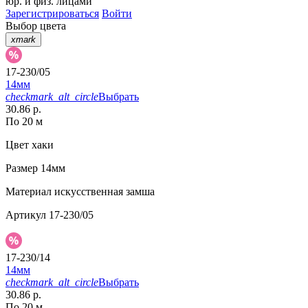
юр. и физ. лицами
Зарегистрироваться
Войти
Выбор цвета
xmark
17-230/05
14мм
checkmark_alt_circle
Выбрать
30.86 р.
По 20 м
Цвет
хаки
Размер
14мм
Материал
искусственная замша
Артикул
17-230/05
17-230/14
14мм
checkmark_alt_circle
Выбрать
30.86 р.
По 20 м