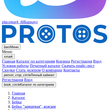
placemark_fill
Барнаул
bars
Меню
Меню
xmark
Главная
Каталог по категориям
Корзина
Регистрация
Вход
Условия работы
Печатный каталог
Скачать прайс-лист
Скидки
Стать дилером
О компании
Контакты
person_crop_circle
Личный кабинет
Регистрация
Вход
book_circle
Каталог
по категориям
Главная
Каталог
Бейка
Бейка "замшевая", кожзам