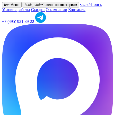
search
Поиск
bars
Меню
book_circle
Каталог
по категориям
Условия работы
Скидки
О компании
Контакты
+7 (495) 921-39-22