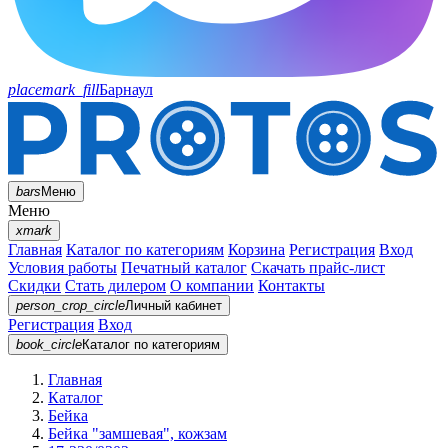
placemark_fill
Барнаул
bars
Меню
Меню
xmark
Главная
Каталог по категориям
Корзина
Регистрация
Вход
Условия работы
Печатный каталог
Скачать прайс-лист
Скидки
Стать дилером
О компании
Контакты
person_crop_circle
Личный кабинет
Регистрация
Вход
book_circle
Каталог
по категориям
Главная
Каталог
Бейка
Бейка "замшевая", кожзам