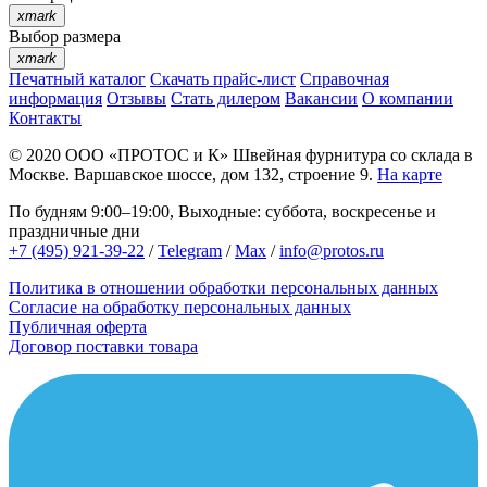
xmark
Выбор размера
xmark
Печатный каталог
Скачать прайс-лист
Справочная
информация
Отзывы
Стать дилером
Вакансии
О компании
Контакты
© 2020
ООО «ПРОТОС и К»
Швейная фурнитура со склада в
Москве.
Варшавское шоссе, дом 132, строение 9.
На карте
По будням 9:00–19:00, Выходные: суббота, воскресенье и
праздничные дни
+7 (495) 921-39-22
/
Telegram
/
Max
/
info@protos.ru
Политика в отношении обработки персональных данных
Согласие на обработку персональных данных
Публичная оферта
Договор поставки товара