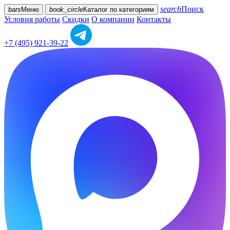
search
Поиск
bars
Меню
book_circle
Каталог
по категориям
Условия работы
Скидки
О компании
Контакты
+7 (495) 921-39-22