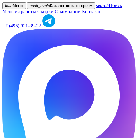
search
Поиск
bars
Меню
book_circle
Каталог
по категориям
Условия работы
Скидки
О компании
Контакты
+7 (495) 921-39-22