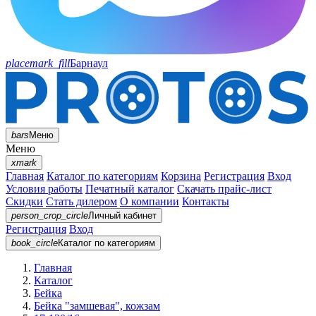
placemark_fill
Барнаул
bars
Меню
Меню
xmark
Главная
Каталог по категориям
Корзина
Регистрация
Вход
Условия работы
Печатный каталог
Скачать прайс-лист
Скидки
Стать дилером
О компании
Контакты
person_crop_circle
Личный кабинет
Регистрация
Вход
book_circle
Каталог
по категориям
Главная
Каталог
Бейка
Бейка "замшевая", кожзам