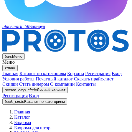
placemark_fill
Барнаул
bars
Меню
Меню
xmark
Главная
Каталог по категориям
Корзина
Регистрация
Вход
Условия работы
Печатный каталог
Скачать прайс-лист
Скидки
Стать дилером
О компании
Контакты
person_crop_circle
Личный кабинет
Регистрация
Вход
book_circle
Каталог
по категориям
Главная
Каталог
Бахрома
Бахрома для штор