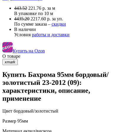
443.52
221.76
р.
за м
В упаковке по
10 м
4435.20
2217.60 р. за уп.
По сумме заказа –
скидки
В наличии
Условия
работы и доставки
Купить на Ozon
О товаре
xmark
Купить Бахрома 95мм бордовый/
золотистый 23-2012 (09):
характеристики, описание,
применение
Цвет
бордовый/золотистый
Размер
95мм
Материал
акрил/вискоза