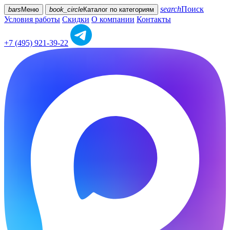
search
Поиск
bars
Меню
book_circle
Каталог
по категориям
Условия работы
Скидки
О компании
Контакты
+7 (495) 921-39-22