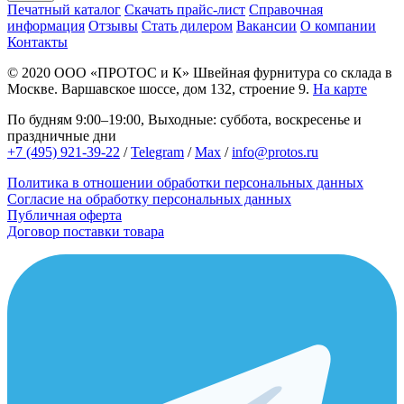
Печатный каталог
Скачать прайс-лист
Справочная
информация
Отзывы
Стать дилером
Вакансии
О компании
Контакты
© 2020
ООО «ПРОТОС и К»
Швейная фурнитура со склада в
Москве.
Варшавское шоссе, дом 132, строение 9.
На карте
По будням 9:00–19:00, Выходные: суббота, воскресенье и
праздничные дни
+7 (495) 921-39-22
/
Telegram
/
Max
/
info@protos.ru
Политика в отношении обработки персональных данных
Согласие на обработку персональных данных
Публичная оферта
Договор поставки товара