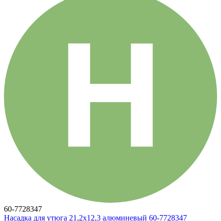
60-7728347
Насадка для утюга 21,2х12,3 алюминевый 60-7728347