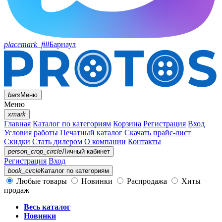
placemark_fill
Барнаул
bars
Меню
Меню
xmark
Главная
Каталог по категориям
Корзина
Регистрация
Вход
Условия работы
Печатный каталог
Скачать прайс-лист
Скидки
Стать дилером
О компании
Контакты
person_crop_circle
Личный кабинет
Регистрация
Вход
book_circle
Каталог
по категориям
Любые товары
Новинки
Распродажа
Хиты
продаж
Весь каталог
Новинки