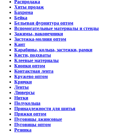
Распродажа
Хиты продаж
Бахрома
Бейка
Бельевая фурнитура оптом
Вспомогательные материалы и стенды
Зажимы, наконечники
Застежка-молния оптом
Кант
Карабины, кольца, застежки, рамки
Кисти, подхваты
Клеевые материалы
Кнопки оптом
Контактная лента
Кружево оптом
Крючки
Ленты
Люверсы
Нитки
Полукольца
Принадлежности для шитья
Пряжки оптом
Пуговицы джинсовые
Пуговицы оптом
Резинка