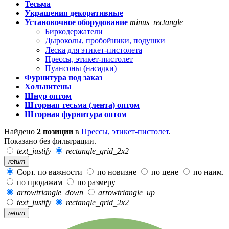
Тесьма
Украшения декоративные
Установочное оборудование
minus_rectangle
Биркодержатели
Дыроколы, пробойники, подушки
Леска для этикет-пистолета
Прессы, этикет-пистолет
Пуансоны (насадки)
Фурнитура под заказ
Хольнитены
Шнур оптом
Шторная тесьма (лента) оптом
Шторная фурнитура оптом
Найдено
2 позиции
в
Прессы, этикет-пистолет
.
Показано без фильтрации.
text_justify
rectangle_grid_2x2
return
Сорт. по важности
по новизне
по цене
по наим.
по продажам
по размеру
arrowtriangle_down
arrowtriangle_up
text_justify
rectangle_grid_2x2
return