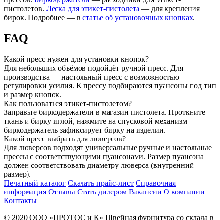
пистолетов.
Леска для этикет-пистолета
— для крепления
бирок. Подробнее — в
статье об установочных кнопках
.
FAQ
Какой пресс нужен для установки кнопок?
Для небольших объёмов подойдёт ручной пресс. Для
производства — настольный пресс с возможностью
регулировки усилия. К прессу подбираются пуансоны под тип
и размер кнопок.
Как пользоваться этикет-пистолетом?
Заправьте биркодержатели в магазин пистолета. Проткните
ткань и бирку иглой, нажмите на спусковой механизм —
биркодержатель зафиксирует бирку на изделии.
Какой пресс выбрать для люверсов?
Для люверсов подходят универсальные ручные и настольные
прессы с соответствующими пуансонами. Размер пуансона
должен соответствовать диаметру люверса (внутренний
размер).
Печатный каталог
Скачать прайс-лист
Справочная
информация
Отзывы
Стать дилером
Вакансии
О компании
Контакты
© 2020
ООО «ПРОТОС и К»
Швейная фурнитура со склада в