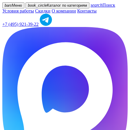
search
Поиск
bars
Меню
book_circle
Каталог
по категориям
Условия работы
Скидки
О компании
Контакты
+7 (495) 921-39-22