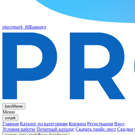
placemark_fill
Барнаул
bars
Меню
Меню
xmark
Главная
Каталог по категориям
Корзина
Регистрация
Вход
Условия работы
Печатный каталог
Скачать прайс-лист
Скидки