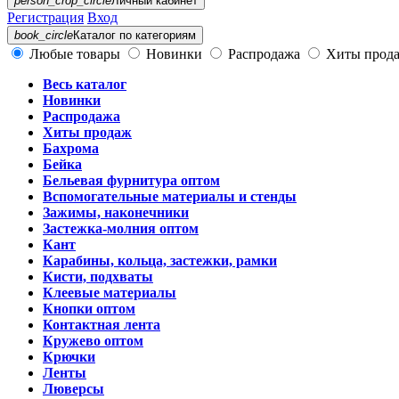
person_crop_circle
Личный кабинет
Регистрация
Вход
book_circle
Каталог
по категориям
Любые товары
Новинки
Распродажа
Хиты прод
Весь каталог
Новинки
Распродажа
Хиты продаж
Бахрома
Бейка
Бельевая фурнитура оптом
Вспомогательные материалы и стенды
Зажимы, наконечники
Застежка-молния оптом
Кант
Карабины, кольца, застежки, рамки
Кисти, подхваты
Клеевые материалы
Кнопки оптом
Контактная лента
Кружево оптом
Крючки
Ленты
Люверсы