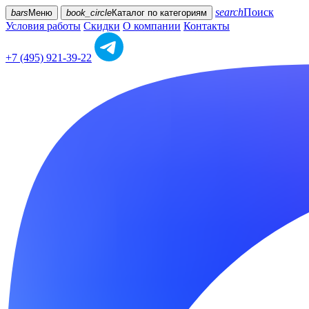
search
Поиск
bars
Меню
book_circle
Каталог
по категориям
Условия работы
Скидки
О компании
Контакты
+7 (495) 921-39-22