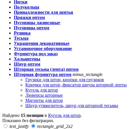
Нитки
Полукольца
Принадлежности для шитья
Пряжки оптом
Пуговицы джинсовые
Пуговицы оптом
Резинка
Тесьма
Украшения декоративные
Установочное оборудование
Фурнитура под заказ
Хольнитены
Шнур оптом
Шторная тесьма (лента) оптом
Шторная фурнитура оптом
minus_rectangle
Грузики для штор, кнопки для грузиков
Крючки для штор, фиксатор шнура шторной ленты
Кугель для штор
Люверсы шторные
Магниты для штор
Шнур-утяжелитель, шнур для шторной тесьмы
Найдено
15 позиции
в
Кугель для штор
.
Показано без фильтрации.
text_justify
rectangle_grid_2x2